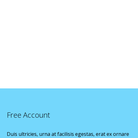
Sync Between Devices
Pellentesque viverra facilisis vestibulum. Cras
condimentum eget dui sit amet malesuada. Nunc eget
nunc blandit, aliquet diam eget, dapibus massa.
Aenean vel ullamcorper nulla. Praesent neque lectus,
molestie semper augue nec, facilisis ultricies nibh.
Free Account
Duis ultricies, urna at facilisis egestas, erat ex ornare