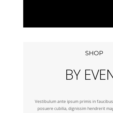
SHOP
BY EVE
Vestibulum ante ipsum primis in faucibus o
posuere cubilia, dignissim hendrerit m