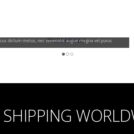
i lacus dictum metus, nec venenatis augue magna vel purus
E SHIPPING WORLD