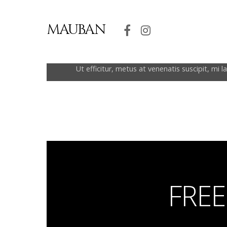
MAUBAN
NEW ARRIVALS
Ut efficitur, metus at venenatis suscipit, m
FRE