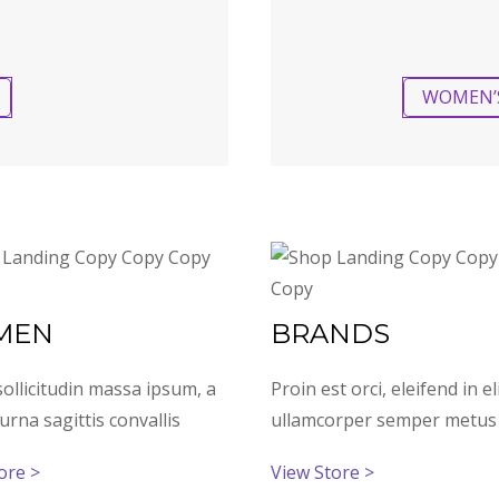
WOMEN’
MEN
BRANDS
ollicitudin massa ipsum, a
Proin est orci, eleifend in eli
urna sagittis convallis
ullamcorper semper metus
ore >
View Store >