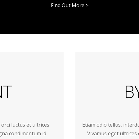
Find Out More >
NT
B
rci luctus et ultrices
Etiam odio tellus, inter
agna condimentum id
Vivamus eget ultrices e