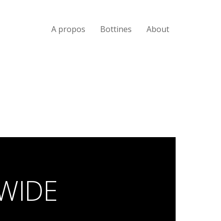
A propos
Bottines
About
THI
Ut sa
WIDE